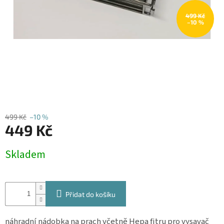
Obchodní
podmínky
499 Kč
–10 %
Kontakty
Přihlášení
499 Kč
–10 %
449 Kč
Měrná
Skladem
cena:
Přidat do košíku
náhradní nádobka na prach včetně Hepa fitru pro
vysavač