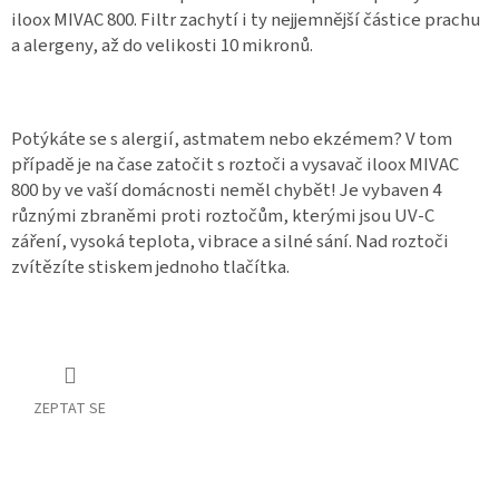
iloox MIVAC 800. Filtr zachytí i ty nejjemnější částice prachu
a alergeny, až do velikosti 10 mikronů.
Potýkáte se s alergií, astmatem nebo ekzémem? V tom
případě je na čase zatočit s roztoči a
vysavač iloox MIVAC
800 by ve vaší domácnosti neměl chybět! Je vybaven 4
různými zbraněmi proti roztočům, kterými jsou UV-C
záření, vysoká teplota, vibrace a silné sání. Nad roztoči
zvítězíte stiskem jednoho tlačítka.
ZEPTAT SE