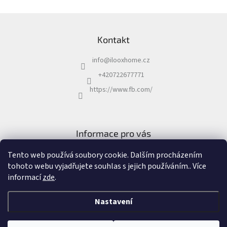
Z
á
Kontakt
p
a
info
@
ilooxhome.cz
t
í
+420722677771
https://www.fb.com/
Informace pro vás
Obchodní podmínky
Tento web používá soubory cookie. Dalším procházením
Podmínky ochrany osobních údajů
tohoto webu vyjadřujete souhlas s jejich používáním.. Více
informací
zde
.
Nastavení
Vytvořil Shoptet
&