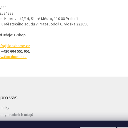
4883
02584883
m: Kaprova 42/14, Staré Město, 110 00 Praha 1
 u Městského soudu v Praze, oddíl C, vložka 221090
í údaje: E-shop
nfo@ilooxhome.cz
:
+420 604 551 051
w.ilooxhome.cz
 pro vás
mínky
any osobních údajů