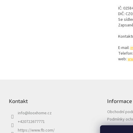
IČ: 0258
DIČ: CZ
Se sídle
Zapsané
Kontaktn
E-mail:
i
Telefon
web:
ww
Z
á
p
Kontakt
Informace
a
t
Obchodní pod
info
@
ilooxhome.cz
í
Podmínky ochr
+420722677771
https://www.fb.com/