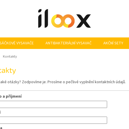
SÁČKOVÉ VYSAVAČE
ANTIBAKTERIÁLNÍ VYSAVAČ
AKČNÍ SETY
ů
Kontakty
takty
aké otázky? Zodpovíme je. Prosíme o pečlivé vyplnění kontaktních údajů.
 a příjmení
l
va