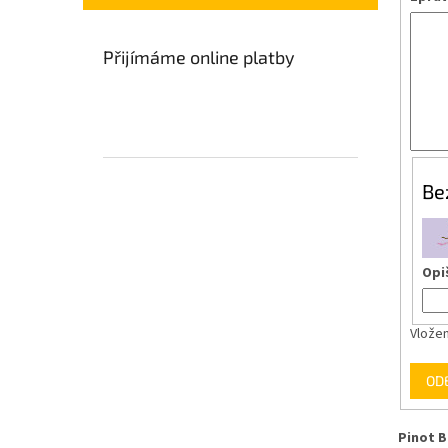
n
e
Přijímáme online platby
l
Be
Opi
Vložen
OD
Pinot B