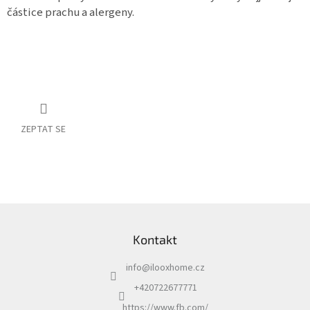
částice prachu a alergeny.
ZEPTAT SE
Z
á
Kontakt
p
a
info
@
ilooxhome.cz
t
í
+420722677771
https://www.fb.com/