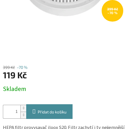
Obchodní
podmínky
399 Kč
–70 %
Kontakty
Přihlášení
399 Kč
–70 %
119 Kč
Měrná
Skladem
cena:
Přidat do košíku
HEPA filtr pro
vysavač iloox S20. Filtr zachytí i ty nejjemnější