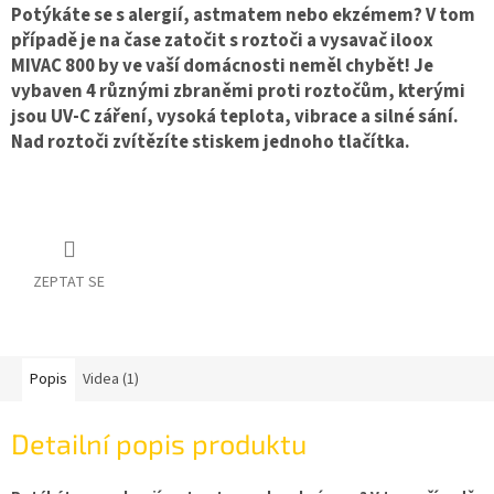
Potýkáte se s alergií, astmatem nebo ekzémem? V tom
případě je na čase zatočit s roztoči a vysavač iloox
MIVAC 800 by ve vaší domácnosti neměl chybět! Je
vybaven 4 různými zbraněmi proti roztočům, kterými
jsou UV-C záření, vysoká teplota, vibrace a silné sání.
Nad roztoči zvítězíte stiskem jednoho tlačítka.
ZEPTAT SE
Popis
Videa (1)
Detailní popis produktu