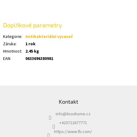
Doplňkové parametry
Kategorie
:
Antibakteriální vysavač
Záruka
:
1 rok
Hmotnost
:
2.45 kg
EAN
:
0633696380981
Z
á
Kontakt
p
a
info
@
ilooxhome.cz
t
í
+420722677771
https://www.fb.com/