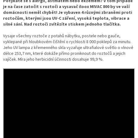
Potýkáte se s alergií, astmatem nebo ekzémem? V tom případě
je na čase zatočit s roztoči a vysavač iloox MIVAC 800 by ve vaší
domácnosti neměl chybět! Je vybaven 4 různými zbraněmi proti
roztočům, kterými jsou UV-C záření, vysoká teplota, vibrace a
silné sání. Nad roztoči zvítězíte stiskem jednoho tlačítka.
Vysaje všechny roztoče z potahů nábytku, postele nebo gauče,
vyklepané při hloubkovém čištění o rychlosti 8 000 poklepů za minutu.
Jeho UV lampa z křemenného skla vyzařuje ultrafialové světlo o vlnové
délce 253,7 nm, které dokáže přímo proniknout do roztočů a jejich
vajíček. Míra jeho herbicidní účinnosti dosahuje 99,9 %.